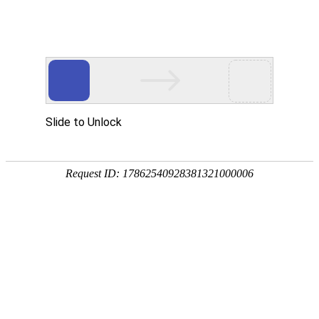
您当前的位置：
网站首页
>
5083船用铝板
产品
首页
应用
资讯
服务
企业
联系
182-3995-3174
5052铝板
强度高
耐腐蚀
塑性好
产品中心
明泰铝业主营：3003铝板、3004铝板、5052铝板、5052A铝板、6061
铝板、3104铝卷、3004铝箔等产品。