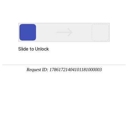
您当前的位置：
网站首页
>
3系铝板
>
3104铝板
产品
首页
应用
资讯
服务
企业
联系
182-3995-3174
3104铝板
加工厚度：
材料状态：
0.1-500mm
F, O, H