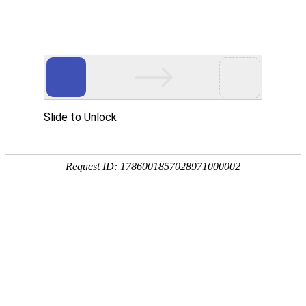
您当前的位置：
网站首页
>
1系铝板
>
1050铝板
产品
首页
应用
资讯
服务
企业
联系
182-3995-3174
1050铝板
加工厚度：
材料状态：
0.1-500mm
F、O、H