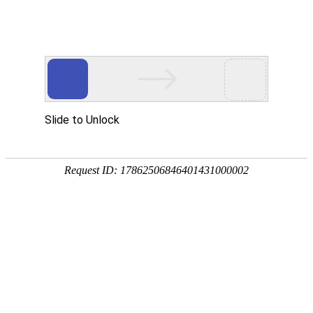
您当前的位置：
网站首页
>
1系铝板
>
1060铝板
产品
首页
应用
资讯
服务
企业
联系
182-3995-3174
1060铝板
加工厚度：
材料状态：
0.1-500mm
F、O、H