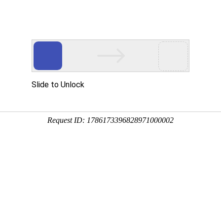
用
资讯
服务
企业
联系
百度
新
力
铝
应
动力
板、